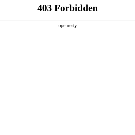
亚洲
丹 科威特 黎巴嫩 孟加拉国 马来西亚 尼泊尔 卡塔尔 沙特阿拉伯 叙利亚 泰
欧洲