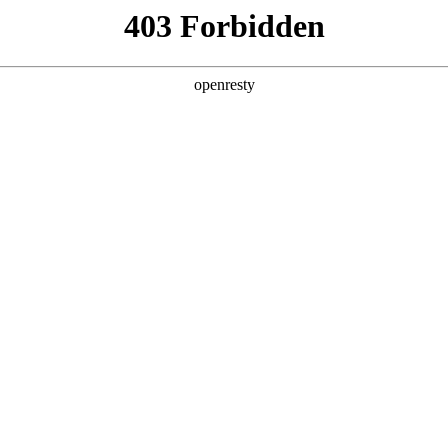
亚洲
丹 科威特 黎巴嫩 孟加拉国 马来西亚 尼泊尔 卡塔尔 沙特阿拉伯 叙利亚 泰
欧洲