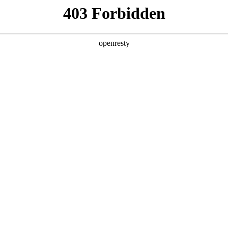
亚洲
丹 科威特 黎巴嫩 孟加拉国 马来西亚 尼泊尔 卡塔尔 沙特阿拉伯 叙利亚 泰
欧洲