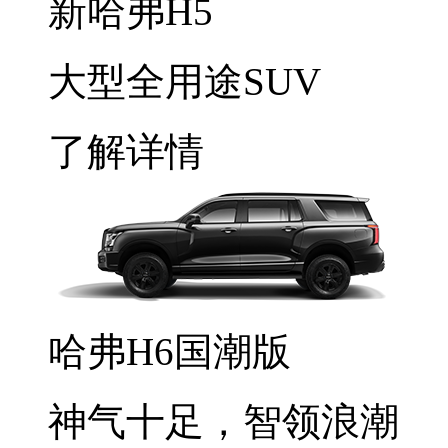
新哈弗H5
大型全用途SUV
了解详情
哈弗H6国潮版
神气十足，智领浪潮