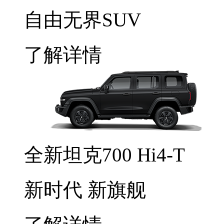
自由无界SUV
了解详情
全新坦克700 Hi4-T
新时代 新旗舰