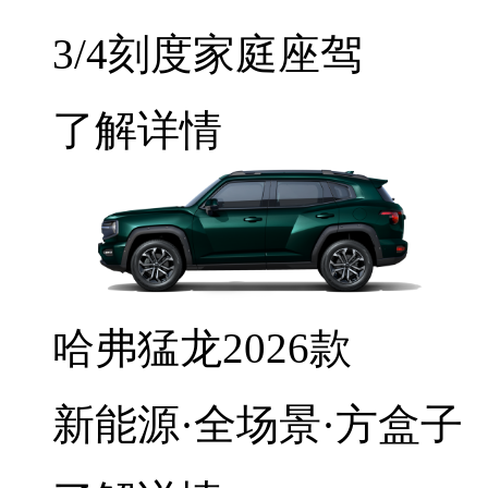
3/4刻度家庭座驾
了解详情
哈弗猛龙2026款
新能源·全场景·方盒子