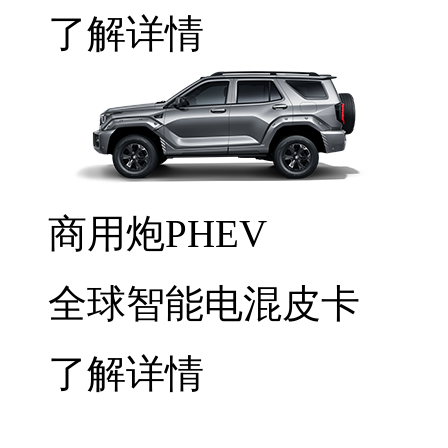
了解详情
商用炮PHEV
全球智能电混皮卡
了解详情