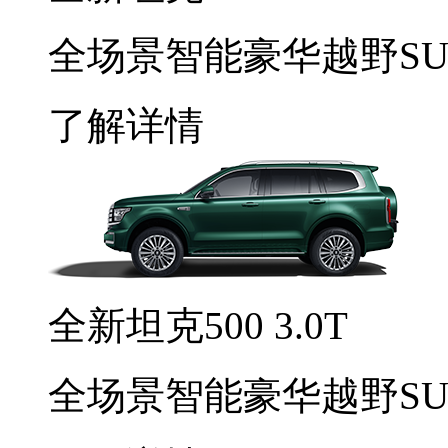
全场景智能豪华越野SU
了解详情
全新坦克500 3.0T
全场景智能豪华越野SU