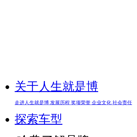
关于人生就是博
走进人生就是博
发展历程
奖项荣誉
企业文化
社会责任
探索车型