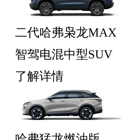
二代哈弗枭龙MAX
智驾电混中型SUV
了解详情
哈弗猛龙燃油版