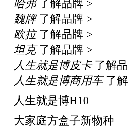
哈弗
了解品牌 >
魏牌
了解品牌 >
欧拉
了解品牌 >
坦克
了解品牌 >
人生就是博皮卡
了解品
人生就是博商用车
了解
人生就是博H10
大家庭方盒子新物种