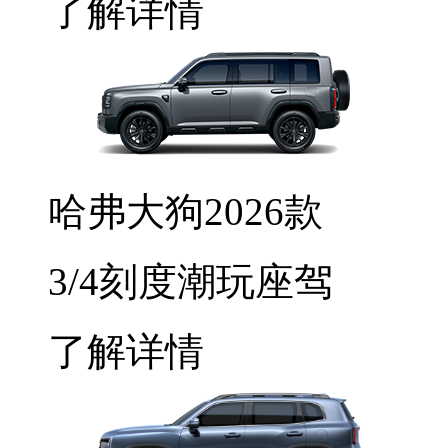
了解详情
哈弗大狗2026款
3/4刻度潮玩座驾
了解详情